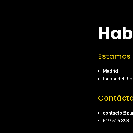
Hab
Estamos
Madrid
Palma del Rí
Contáct
contacto@pu
619 516 393