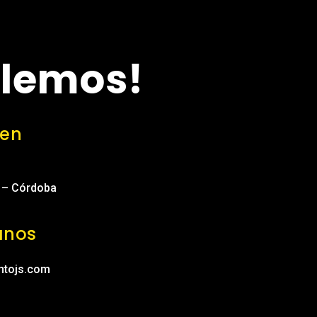
lemos!
 en
o – Córdoba
anos
ntojs.com