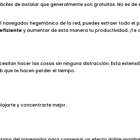
fáciles de instalar que generalmente son gratuitas. No es de
el navegador hegemónico de la red, puedes extraer todo el p
eficiente
y aumentar de esta manera tu productividad. ¡Te 
cesitan hacer las cosas sin ninguna distracción. Esta extens
eb que te hacen perder el tiempo.
lajarte y concentrarte mejor.
entana del navegador para conseguir un efecto doble monitor